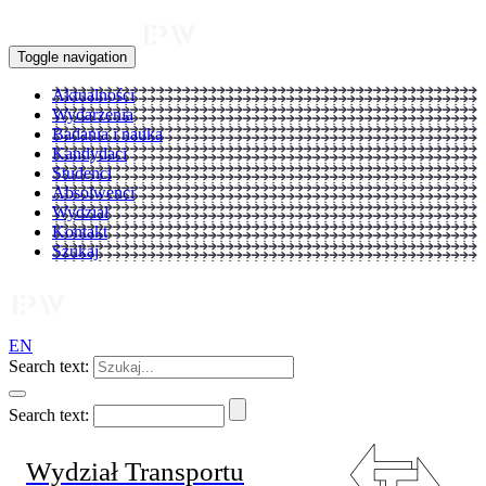
Toggle navigation
Aktualności
Wydarzenia
Badania i nauka
Kandydaci
Studenci
Absolwenci
Wydział
Kontakt
Szukaj
EN
Search text:
Search text:
Wydział Transportu