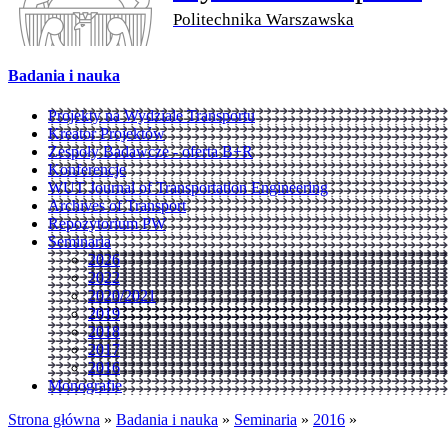
Politechnika Warszawska
Badania i nauka
Projekty na Wydziale Transportu
Kreator Projektów
Zespoły Badawcze - oferta B+R
Konferencje
WUT Journal of Transportation Engineering
Archives of Transport
Repozytorium PW
Seminaria
2026
2022
2020/2021
2019
2018
2017
2016
Monografie
Strona główna
»
Badania i nauka
»
Seminaria
»
2016
»