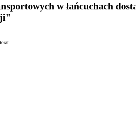
ransportowych w łańcuchach dos
ji"
torat