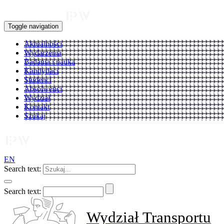
Toggle navigation
Aktualności
Wydarzenia
Badania i nauka
Kandydaci
Studenci
Absolwenci
Wydział
Kontakt
Szukaj
EN
Search text:
Search text:
Wydział Transportu