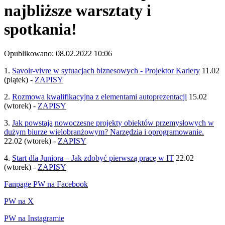
najbliższe warsztaty i
spotkania!
Opublikowano: 08.02.2022 10:06
1.
Savoir-vivre w sytuacjach biznesowych - Projektor Kariery
11.02
(piątek) -
ZAPISY
2.
Rozmowa kwalifikacyjna z elementami autoprezentacji
15.02
(wtorek) -
ZAPISY
3.
Jak powstają nowoczesne projekty obiektów przemysłowych w
dużym biurze wielobranżowym? Narzędzia i oprogramowanie.
22.02 (wtorek) -
ZAPISY
4.
Start dla Juniora – Jak zdobyć pierwszą pracę w IT
22.02
(wtorek) -
ZAPISY
Fanpage PW na Facebook
PW na X
PW na Instagramie