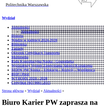
Politechnika Warszawska
Wydział
Aktualności
Aktualności
Historia
Władze w kadencji 2024-2028
Biblioteka
Zakłady
Ośrodek Certyfikacji Transportu
Multimedia
Rada Konsultacyjna Nauka - Gospodarka
Wydziałowy System Zapewniania Jakości Kształcenia
NERW PW Nauka – Edukacja – Rozwój – Współpraca
BHP i Ppoż
WYBORY 2024 - 2028
Certyfikat ISO 9001:2015
Strona główna
»
Wydział
»
Aktualności
»
Biuro Karier PW zaprasza na