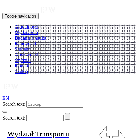
Toggle navigation
Aktualności
Wydarzenia
Badania i nauka
Kandydaci
Studenci
Absolwenci
Wydział
Kontakt
Szukaj
EN
Search text:
Search text:
Wydział Transportu