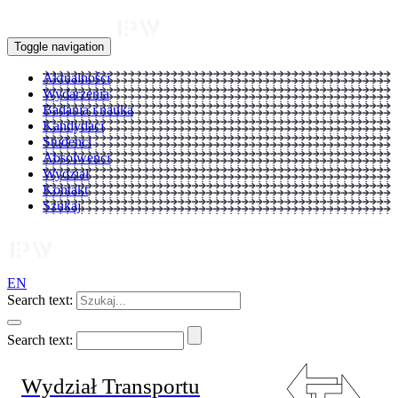
Toggle navigation
Aktualności
Wydarzenia
Badania i nauka
Kandydaci
Studenci
Absolwenci
Wydział
Kontakt
Szukaj
EN
Search text:
Search text:
Wydział Transportu