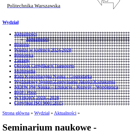
Politechnika Warszawska
Wydział
Aktualności
Aktualności
Historia
Władze w kadencji 2024-2028
Biblioteka
Zakłady
Ośrodek Certyfikacji Transportu
Multimedia
Rada Konsultacyjna Nauka - Gospodarka
Wydziałowy System Zapewniania Jakości Kształcenia
NERW PW Nauka – Edukacja – Rozwój – Współpraca
BHP i Ppoż
WYBORY 2024 - 2028
Certyfikat ISO 9001:2015
Strona główna
»
Wydział
»
Aktualności
»
Seminarium naukowe -