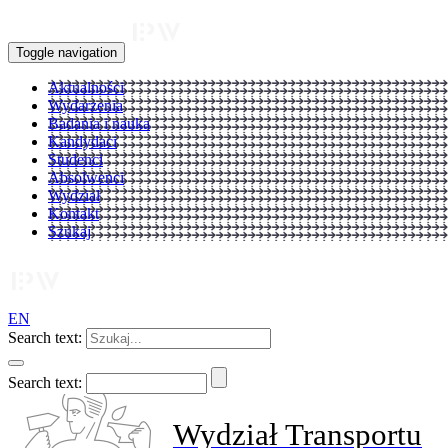
Toggle navigation
Aktualności
Wydarzenia
Badania i nauka
Kandydaci
Studenci
Absolwenci
Wydział
Kontakt
Szukaj
EN
Search text:
Search text:
Wydział Transportu