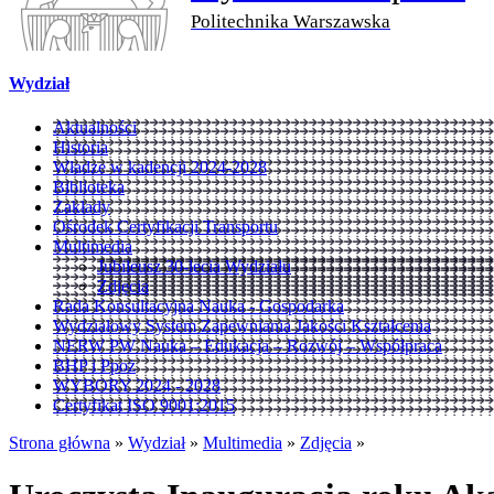
Politechnika Warszawska
Wydział
Aktualności
Historia
Władze w kadencji 2024-2028
Biblioteka
Zakłady
Ośrodek Certyfikacji Transportu
Multimedia
Jubileusz 30-lecia Wydziału
Zdjęcia
Rada Konsultacyjna Nauka - Gospodarka
Wydziałowy System Zapewniania Jakości Kształcenia
NERW PW Nauka – Edukacja – Rozwój – Współpraca
BHP i Ppoż
WYBORY 2024 - 2028
Certyfikat ISO 9001:2015
Strona główna
»
Wydział
»
Multimedia
»
Zdjęcia
»