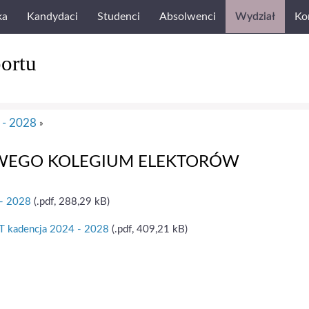
ka
Kandydaci
Studenci
Absolwenci
Wydział
Ko
ortu
- 2028
»
OWEGO KOLEGIUM ELEKTORÓW
 - 2028
(.pdf, 288,29 kB)
 kadencja 2024 - 2028
(.pdf, 409,21 kB)