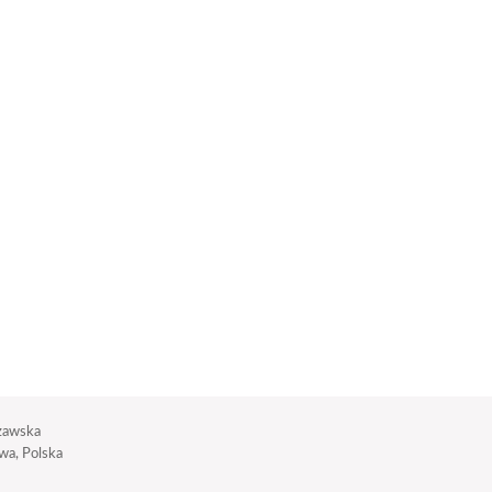
zawska
a, Polska