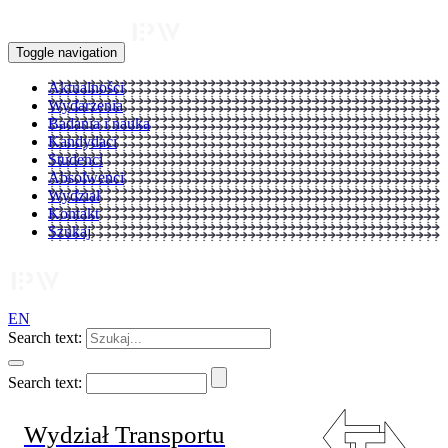
Toggle navigation
Aktualności
Wydarzenia
Badania i nauka
Kandydaci
Studenci
Absolwenci
Wydział
Kontakt
Szukaj
EN
Search text:
Search text:
Wydział Transportu