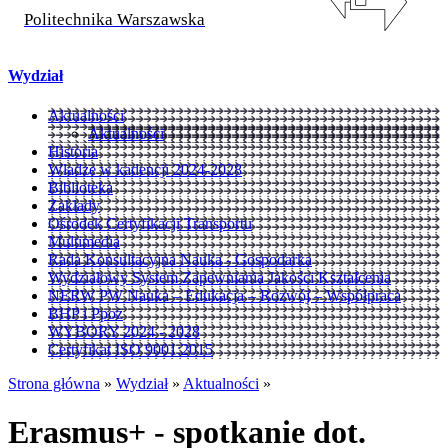
Politechnika Warszawska
Wydział
Aktualności
Aktualności
Historia
Władze w kadencji 2024-2028
Biblioteka
Zakłady
Ośrodek Certyfikacji Transportu
Multimedia
Rada Konsultacyjna Nauka - Gospodarka
Wydziałowy System Zapewniania Jakości Kształcenia
NERW PW Nauka – Edukacja – Rozwój – Współpraca
BHP i Ppoż
WYBORY 2024 - 2028
Certyfikat ISO 9001:2015
Strona główna
»
Wydział
»
Aktualności
»
Erasmus+ - spotkanie dot.