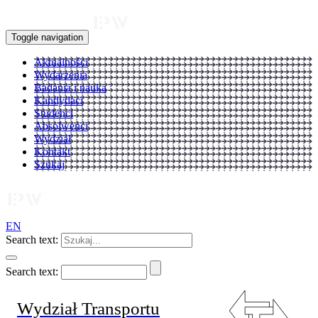
Toggle navigation
Aktualności
Wydarzenia
Badania i nauka
Kandydaci
Studenci
Absolwenci
Wydział
Kontakt
Szukaj
EN
Search text:
Search text:
Wydział Transportu