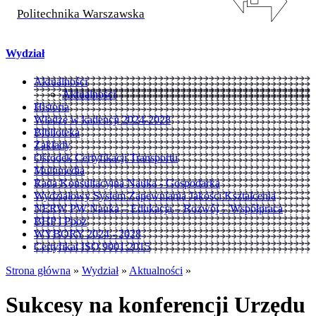
Politechnika Warszawska
Wydział
Aktualności
Aktualności
Historia
Władze w kadencji 2024-2028
Biblioteka
Zakłady
Ośrodek Certyfikacji Transportu
Multimedia
Rada Konsultacyjna Nauka - Gospodarka
Wydziałowy System Zapewniania Jakości Kształcenia
NERW PW Nauka – Edukacja – Rozwój – Współpraca
BHP i Ppoż
WYBORY 2024 - 2028
Certyfikat ISO 9001:2015
Strona główna
»
Wydział
»
Aktualności
»
Sukcesy na konferencji Urzędu