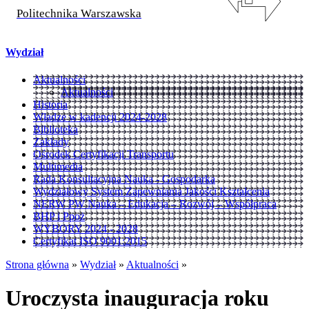
Politechnika Warszawska
Wydział
Aktualności
Aktualności
Historia
Władze w kadencji 2024-2028
Biblioteka
Zakłady
Ośrodek Certyfikacji Transportu
Multimedia
Rada Konsultacyjna Nauka - Gospodarka
Wydziałowy System Zapewniania Jakości Kształcenia
NERW PW Nauka – Edukacja – Rozwój – Współpraca
BHP i Ppoż
WYBORY 2024 - 2028
Certyfikat ISO 9001:2015
Strona główna
»
Wydział
»
Aktualności
»
Uroczysta inauguracja roku