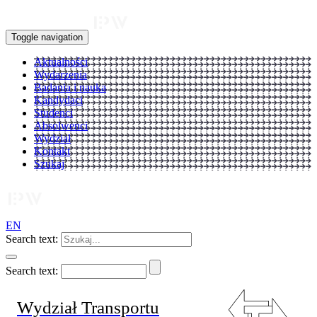
Toggle navigation
Aktualności
Wydarzenia
Badania i nauka
Kandydaci
Studenci
Absolwenci
Wydział
Kontakt
Szukaj
EN
Search text:
Search text:
Wydział Transportu