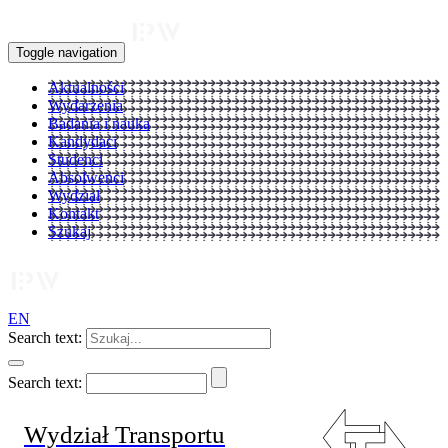
Toggle navigation
Aktualności
Wydarzenia
Badania i nauka
Kandydaci
Studenci
Absolwenci
Wydział
Kontakt
Szukaj
EN
Search text:
Search text:
Wydział Transportu