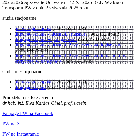
2025/2026 są zawarte Uchwale nr 42-XI-2025 Rady Wydziału
Transportu PW z dniu 23 stycznia 2025 roku.
studia stacjonarne
pierwszego stopnia
(.pdf, 265,57 kB)
drugiego stopnia - kierunek Transport
(.pdf, 192,46 kB)
drugiego stopnia w j. angielskim
(.pdf, 173,06 kB)
drugiego stopnia - kierunek Bezpieczeństwo logistyczne
(.pdf, 194,29 kB)
drugiego stopnia - kierunek Bezpieczeństwo infrastruktury
krytycznej w transporcie
(.pdf, 197,39 kB)
studia niestacjonarne
pierwszego stopnia
(.pdf, 220,41 kB)
drugiego stopnia
(.pdf, 215,84 kB)
Prodziekan ds Kształcenia
dr hab. inż. Ewa Kardas-Cinal, prof. uczelni
Fanpage PW na Facebook
PW na X
PW na Instagramie