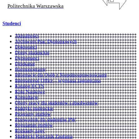
Politechnika Warszawska
Studenci
Aktualności
Archiwum Prac Dyplomowych
Doktoranci
Domy studenckie
Dyplomanci
Dziekanat
Harmonogramy
Informacje dla Osób z Niepełnosprawnościami
International Office – wymiana zagraniczna
Katalog ECTS
Koła Naukowe
Konsultacje
Oferty pracy dla studentów i absolwentów
Praktyki studenckie
Programy studiów
Przewodnik dla studentów PW
Regulamin studiów
Rozkłady zajęć
Studencki Rzecznik Zaufania