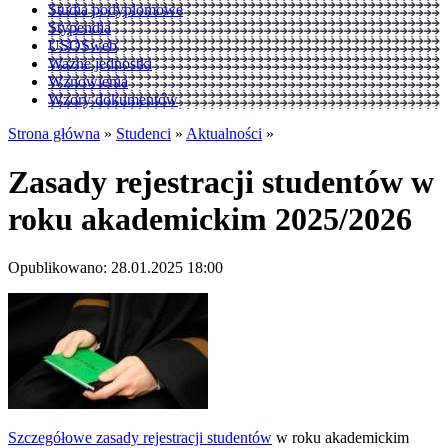
Studia podyplomowe
Stypendia
USOSweb
Ważne jednostki
Wznowienia
Wzory dokumentów
Strona główna
»
Studenci
»
Aktualności
»
Zasady rejestracji studentów w
roku akademickim 2025/2026
Opublikowano: 28.01.2025 18:00
Szczegółowe zasady rejestracji studentów
w roku akademickim