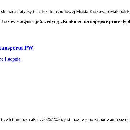
śli praca dotyczy tematyki transportowej Miasta Krakowa i Małopolski
 Krakowie organizuje
53. edycję
„
Konkursu na najlepsze prace dyplo
 Transportu PW
ne I stopnia
,
strze letnim roku akad. 2025/2026, jest możliwy po zalogowaniu się d