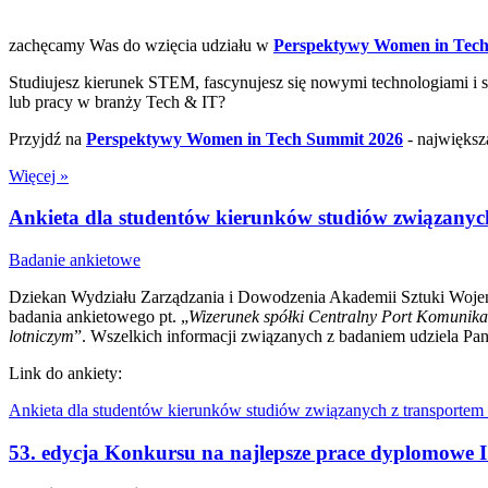
zachęcamy Was do wzięcia udziału w
Perspektywy Women in Tech
Studiujesz kierunek STEM, fascynujesz się nowymi technologiami i 
lub pracy w branży Tech & IT?
Przyjdź na
Perspektywy Women in Tech Summit 2026
- największ
Więcej »
Ankieta dla studentów kierunków studiów związanych
Badanie ankietowe
Dziekan Wydziału Zarządzania i Dowodzenia Akademii Sztuki Wojenn
badania ankietowego pt. „
Wizerunek spółki Centralny Port Komunikac
lotniczym
”. Wszelkich informacji związanych z badaniem udziela Pa
Link do ankiety:
Ankieta dla studentów kierunków studiów związanych z transportem 
53. edycja Konkursu na najlepsze prace dyplomowe I 