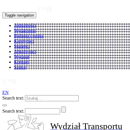
Toggle navigation
Aktualności
Wydarzenia
Badania i nauka
Kandydaci
Studenci
Absolwenci
Wydział
Kontakt
Szukaj
EN
Search text:
Search text:
Wydział Transportu