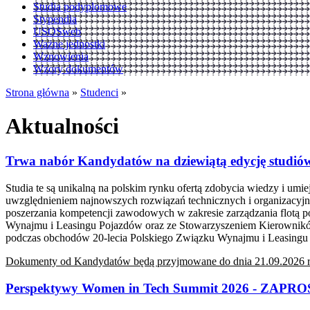
Studia podyplomowe
Stypendia
USOSweb
Ważne jednostki
Wznowienia
Wzory dokumentów
Strona główna
»
Studenci
»
Aktualności
Trwa nabór Kandydatów na dziewiątą edycję studió
Studia te są unikalną na polskim rynku ofertą zdobycia wiedzy i um
uwzględnieniem najnowszych rozwiązań technicznych i organizacy
poszerzania kompetencji zawodowych w zakresie zarządzania flotą
Wynajmu i Leasingu Pojazdów oraz ze Stowarzyszeniem Kierownikó
podczas obchodów 20-lecia Polskiego Związku Wynajmu i Leasingu
Dokumenty od Kandydatów będą przyjmowane do dnia 21.09.2026 r
Perspektywy Women in Tech Summit 2026 - Z