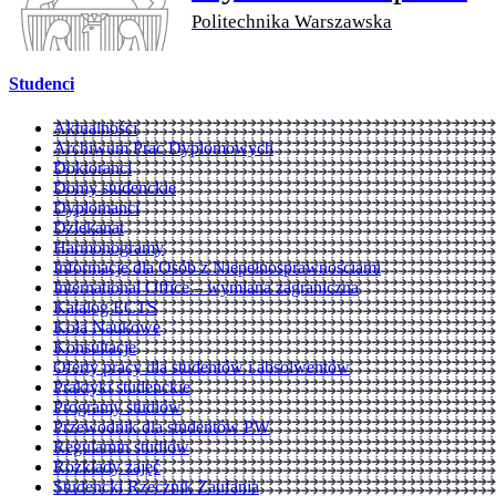
Politechnika Warszawska
Studenci
Aktualności
Archiwum Prac Dyplomowych
Doktoranci
Domy studenckie
Dyplomanci
Dziekanat
Harmonogramy
Informacje dla Osób z Niepełnosprawnościami
International Office – wymiana zagraniczna
Katalog ECTS
Koła Naukowe
Konsultacje
Oferty pracy dla studentów i absolwentów
Praktyki studenckie
Programy studiów
Przewodnik dla studentów PW
Regulamin studiów
Rozkłady zajęć
Studencki Rzecznik Zaufania