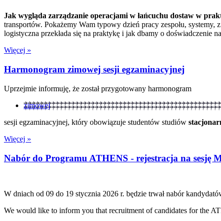
Jak wygląda zarządzanie operacjami w łańcuchu dostaw w prakt
transportów. Pokażemy Wam typowy dzień pracy zespołu, systemy, z k
logistyczna przekłada się na praktykę i jak dbamy o doświadczenie n
Więcej »
Harmonogram zimowej sesji egzaminacyjnej
Uprzejmie informuję, że został przygotowany harmonogram
zimowej
sesji egzaminacyjnej, który obowiązuje studentów studiów
stacjonar
Więcej »
Nabór do Programu ATHENS - rejestracja na sesję 
W dniach od 09 do 19 stycznia 2026 r. będzie trwał nabór kandyd
We would like to inform you that recruitment of candidates for the 