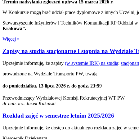
Termin nadsyłania zgłoszeń upływa 15 marca 2026 r.
W Konkursie mogą brać udział prace dyplomowe z innych Uczelni, je
Stowarzyszenie Inżynierów i Techników Komunikacji RP Oddział w
Krakowa”.
Więcej »
Zapisy na studia stacjonarne I stopnia na Wydziale
Uprzejmie informuję, że zapisy
(w systemie IRK) na studia
:
stacjonar
prowadzone na Wydziale Transportu PW, trwają
do poniedziałku, 13 lipca 2026 r. do godz. 23:59
Przewodniczący Wydziałowej Komisji Rekrutacyjnej WT PW
dr hab. inż. Jacek Kukulski
Rozkład zajęć w semestrze letnim 2025/2026
Uprzejmie informuję, że dostęp do aktualnego rozkładu zajęć w seme
Kierownik Dziekanatu