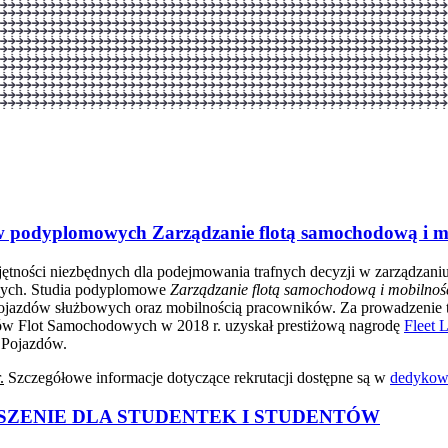
w podyplomowych Zarządzanie flotą samochodową i m
iejętności niezbędnych dla podejmowania trafnych decyzji w zarządza
jnych. Studia podyplomowe
Zarządzanie flotą samochodową i mobilnoś
 pojazdów służbowych oraz mobilnością pracowników. Za prowadzenie
w Flot Samochodowych w 2018 r. uzyskał prestiżową nagrodę
Fleet 
 Pojazdów.
.
Szczegółowe informacje dotyczące rekrutacji dostępne są w
dedykowa
APROSZENIE DLA STUDENTEK I STUDENTÓW