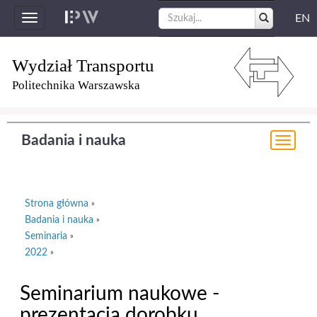
EN
Toggle
navigation
Wydział Transportu
Politechnika Warszawska
Badania i nauka
Togg
navi
Strona główna
»
Badania i nauka
»
Seminaria
»
2022
»
Seminarium naukowe -
prezentacja dorobku