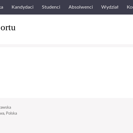
ka
Kandydaci
Studenci
Absolwenci
Wydział
Ko
ortu
zawska
a, Polska