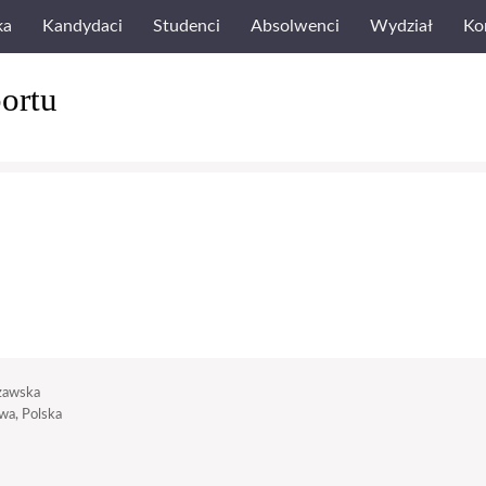
ka
Kandydaci
Studenci
Absolwenci
Wydział
Ko
ortu
zawska
a, Polska