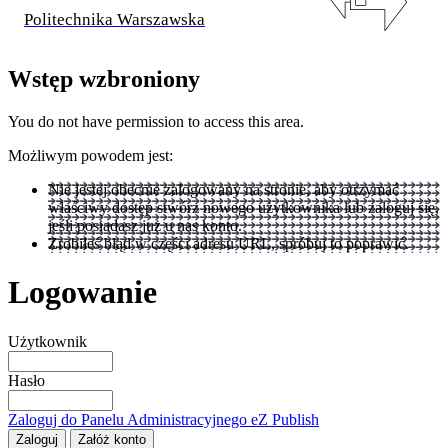
Politechnika Warszawska
Wstęp wzbroniony
You do not have permission to access this area.
Możliwym powodem jest:
Nie jestej obecnie zalogowany na stronie, aby otrzymać
właściwy dostęp stwórz nowego użytkownika lub zaloguj się,
jeśli posiadasz już u nas konto.
Zrobiłeś błąd w części adresu URL, spróbuj to poprawić.
Logowanie
Użytkownik
Hasło
Zaloguj do Panelu Administracyjnego eZ Publish