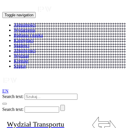
Toggle navigation
Aktualności
Wydarzenia
Badania i nauka
Kandydaci
Studenci
Absolwenci
Wydział
Kontakt
Szukaj
EN
Search text:
Search text:
Wydział Transportu