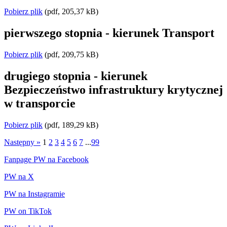
Pobierz plik
(pdf, 205,37 kB)
pierwszego stopnia - kierunek Transport
Pobierz plik
(pdf, 209,75 kB)
drugiego stopnia - kierunek
Bezpieczeństwo infrastruktury krytycznej
w transporcie
Pobierz plik
(pdf, 189,29 kB)
Następny »
1
2
3
4
5
6
7
...
99
Fanpage PW na Facebook
PW na X
PW na Instagramie
PW on TikTok