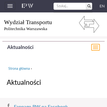
EN
Toggle
navigation
Wydział Transportu
Politechnika Warszawska
Aktualności
Togg
navi
Strona główna
»
Aktualności