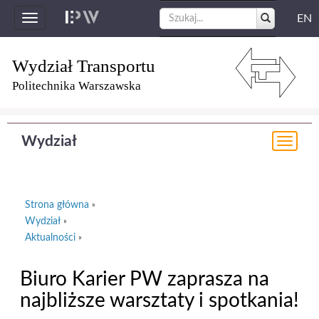
EN
Toggle
navigation
Wydział Transportu
Politechnika Warszawska
Wydział
Togg
navi
Strona główna
»
Wydział
»
Aktualności
»
Biuro Karier PW zaprasza na
najbliższe warsztaty i spotkania!