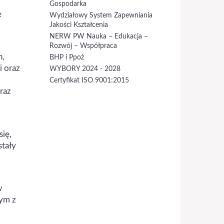
Gospodarka
e
Wydziałowy System Zapewniania
Jakości Kształcenia
NERW PW Nauka – Edukacja –
Rozwój – Współpraca
h,
BHP i Ppoż
i oraz
WYBORY 2024 - 2028
Certyfikat ISO 9001:2015
raz
ię,
stały
w
nym z