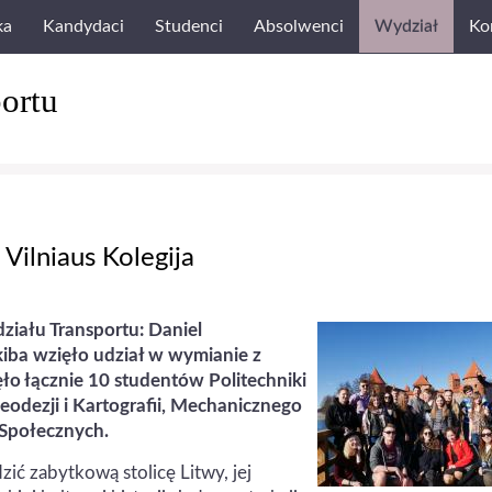
ka
Kandydaci
Studenci
Absolwenci
Wydział
Ko
ortu
ilniaus Kolegija
ziału Transportu: Daniel
kiba wzięło udział w wymianie z
ło łącznie 10 studentów Politechniki
odezji i Kartografii, Mechanicznego
k Społecznych.
ić zabytkową stolicę Litwy, jej