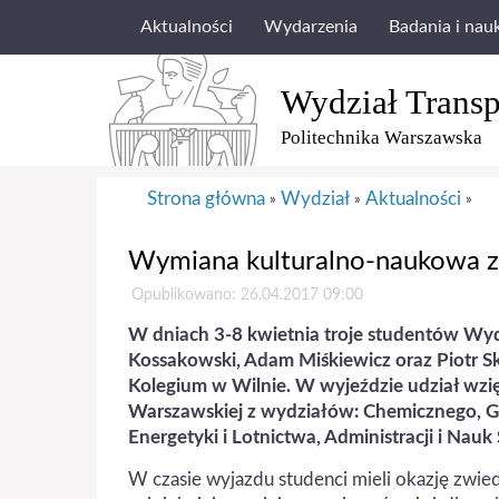
Aktualności
Wydarzenia
Badania i nau
Wydział Transp
Politechnika Warszawska
Strona główna
Wydział
Aktualności
»
»
»
Wymiana kulturalno-naukowa z V
Opublikowano: 26.04.2017 09:00
W dniach 3-8 kwietnia troje studentów Wyd
Kossakowski, Adam Miśkiewicz oraz Piotr S
Kolegium w Wilnie. W wyjeździe udział wzię
Warszawskiej z wydziałów: Chemicznego, Ge
Energetyki i Lotnictwa, Administracji i Nau
W czasie wyjazdu studenci mieli okazję zwiedz