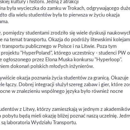
iej kultury i historii. Jedną z atrakcji
ilna była wycieczka do zamku w Trokach, odgrywającego duż
dto dla wielu studentów była to pierwsza w życiu okazja
rama.
, pomiędzy studentami zrodziło się wiele dyskusji naukowyc
je na temat transportu. Okazja do podróży litewskimi kolejam
transportu publicznego w Polsce i na Litwie. Poza tym
projektu "HyperPoland", którego uczestnicy - studenci PW o
nale ogłoszonego przez Elona Muska konkursu "Hyperloop".
niem dokonań polskich młodych inżynierów.
ście okazja poznania życia studentów za granicą. Okazuje s
e łączy. Dobrej integracji służył szereg zabaw i gier, które zo
ocne w znalezieniu wspólnego języka było również nocne
tudentów z Litwy, którzy zamieszkają w jednym z akademikó
o pobytu będą mieli okazję bliżej poznać naszą uczelnię. Jed
 są laboratoria Wydziału Transportu.