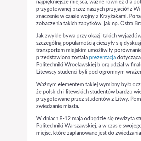
najpiękniejsze miejsca, ważne również dla polsk
przygotowanej przez naszych przyjaciół z W
znaczenie w czasie wojny z Krzyżakami. Pona
zobaczenia takich zabytków, jak np. Ostra B
Jak zwykle bywa przy okazji takich wyjazdów
szczególną popularnością cieszyły się dyskus
transportem miejskim umożliwiły porównanie 
przedstawiona została
prezentacja
dotycząca 
Politechniki Wrocławskiej biorą udział w fi
Litewscy studenci byli pod ogromnym wraże
Ważnym elementem takiej wymiany była oczywi
że polskich i litewskich studentów bardzo wiel
przygotowane przez studentów z Litwy. Pom
zwiedzanie miasta.
W dniach 8-12 maja odbędzie się rewizyta s
Politechniki Warszawskiej, a w czasie swojeg
miejsc, które zaplanowane jest do zwiedzania