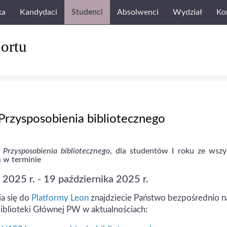
ka
Kandydaci
Studenci
Absolwenci
Wydział
Ko
ortu
 Przysposobienia bibliotecznego
z
Przysposobienia bibliotecznego
, dla studentów I roku ze wszy
n
w terminie
 2025 r. - 19 października 2025 r.
ia się do
Platformy Leon
znajdziecie Państwo bezpośrednio n
Biblioteki Głównej PW w aktualnościach: