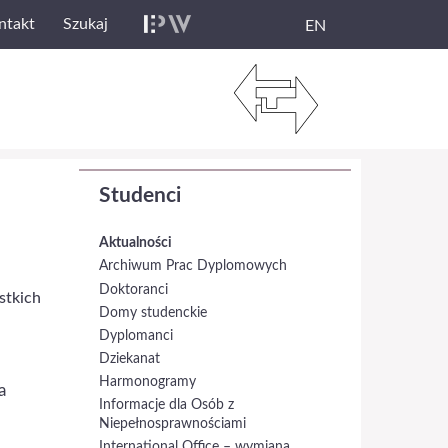
ntakt
Szukaj
EN
Studenci
Aktualności
Archiwum Prac Dyplomowych
Doktoranci
stkich
Domy studenckie
Dyplomanci
Dziekanat
Harmonogramy
a
Informacje dla Osób z
Niepełnosprawnościami
International Office – wymiana