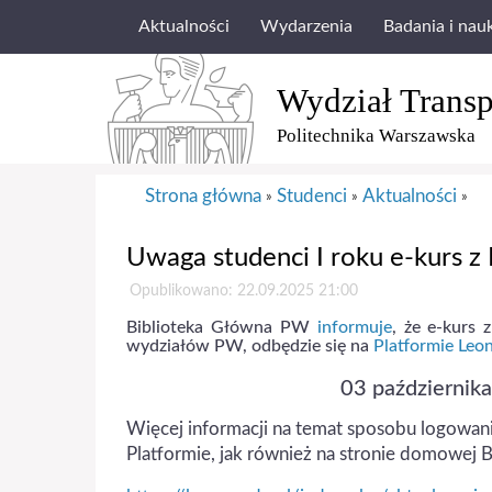
Aktualności
Wydarzenia
Badania i nau
Wydział Transp
Politechnika Warszawska
Strona główna
Studenci
Aktualności
»
»
»
Uwaga studenci I roku e-kurs z
Opublikowano: 22.09.2025 21:00
Biblioteka Główna PW
informuje
, że e-kurs 
wydziałów PW, odbędzie się na
Platformie Leo
03 października
Więcej informacji na temat sposobu logowan
Platformie, jak również na stronie domowej 