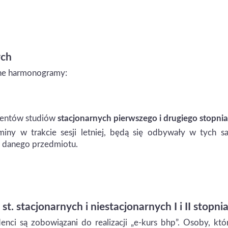
ych
ane harmonogramy:
udentów studiów
stacjonarnych pierwszego i drugiego stopnia
miny w trakcie sesji letniej, będą się odbywały w tych s
 z danego przedmiotu.
t. stacjonarnych i niestacjonarnych I i II stopni
enci są zobowiązani do realizacji „e-kurs bhp”. Osoby, któ