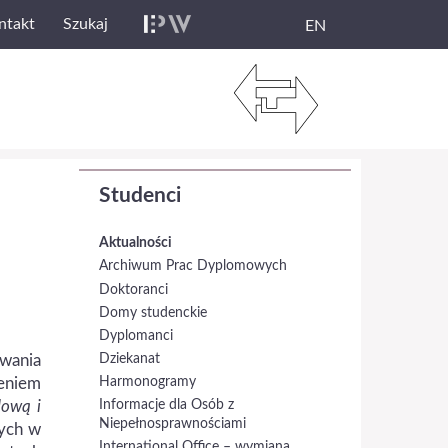
ntakt
Szukaj
EN
Studenci
Aktualności
Archiwum Prac Dyplomowych
Doktoranci
Domy studenckie
Dyplomanci
Dziekanat
owania
Harmonogramy
eniem
Informacje dla Osób z
dową i
Niepełnosprawnościami
wych w
International Office – wymiana