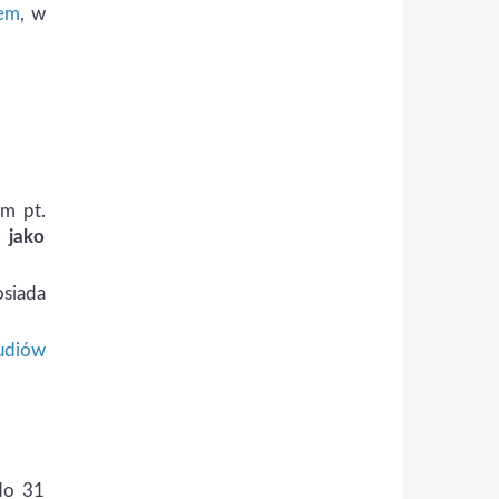
tem
, w
m pt.
 jako
osiada
udiów
do 31