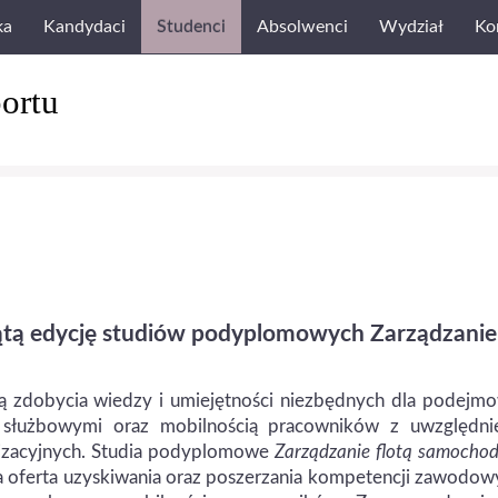
ka
Kandydaci
Studenci
Absolwenci
Wydział
Ko
ortu
tą edycję studiów podyplomowych Zarządzanie
rtą zdobycia wiedzy i umiejętności niezbędnych dla podejm
i służbowymi oraz mobilnością pracowników z uwzględni
nizacyjnych. Studia podyplomowe
Zarządzanie flotą samocho
 oferta uzyskiwania oraz poszerzania kompetencji zawodo