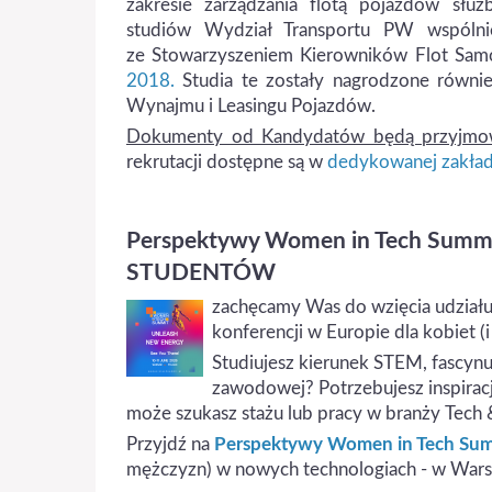
zakresie zarządzania flotą pojazdów sł
studiów Wydział Transportu PW wspóln
ze Stowarzyszeniem Kierowników Flot Sam
2018.
Studia te zostały nagrodzone równi
Wynajmu i Leasingu Pojazdów.
Dokumenty od Kandydatów będą przyjmow
rekrutacji dostępne są w
dedykowanej zakła
Perspektywy Women in Tech Sum
STUDENTÓW
zachęcamy Was do wzięcia udział
konferencji w Europie dla kobiet 
Studiujesz kierunek STEM, fascynuj
zawodowej? Potrzebujesz inspirac
może szukasz stażu lub pracy w branży Tech 
Przyjdź na
Perspektywy Women in Tech Su
mężczyzn) w nowych technologiach - w Warsz