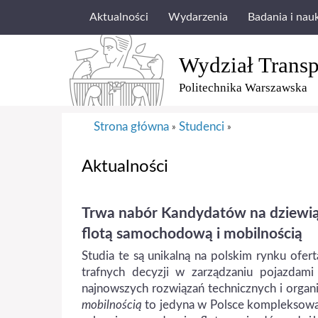
Aktualności
Wydarzenia
Badania i nau
Wydział Transp
Politechnika Warszawska
Strona główna
Studenci
»
»
Aktualności
Trwa nabór Kandydatów na dziewią
flotą samochodową i mobilnością
Studia te są unikalną na polskim rynku ofe
trafnych decyzji w zarządzaniu pojazdam
najnowszych rozwiązań technicznych i orga
mobilnością
to jedyna w Polsce kompleksowa