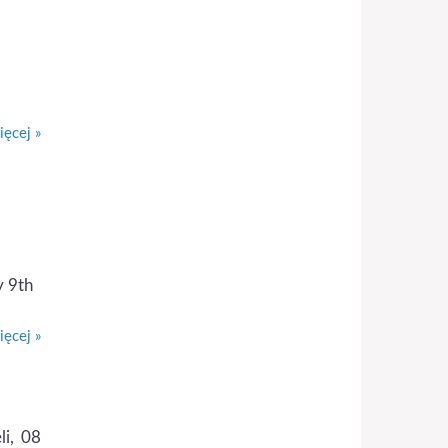
ęcej »
y 9th
ęcej »
li, 08