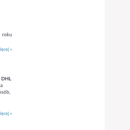
roku
ęcej »
y DHL
ia
osób,
ęcej »