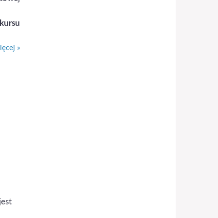
kursu
ęcej »
jest