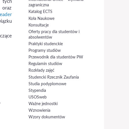
 tych
zagraniczna
 oraz
Katalog ECTS
Leader
Koła Naukowe
iązku
Konsultacje
Oferty pracy dla studentów i
czące
absolwentów
Praktyki studenckie
Programy studiów
Przewodnik dla studentów PW
Regulamin studiów
Rozkłady zajęć
Studencki Rzecznik Zaufania
Studia podyplomowe
Stypendia
USOSweb
A
Ważne jednostki
Wznowienia
Wzory dokumentów