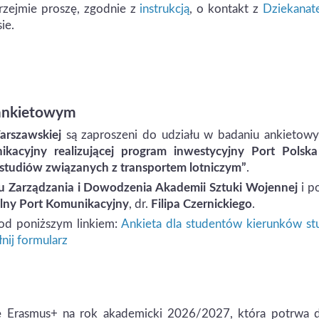
przejmie proszę, zgodnie z
instrukcją
, o kontakt z
Dziekana
ie.
 ankietowym
arszawskiej
są zaproszeni do udziału w badaniu ankietowy
kacyjny realizującej program inwestycyjny Port Polska
studiów związanych z transportem lotniczym”
.
 Zarządzania i Dowodzenia Akademii Sztuki Wojennej
i p
lny Port Komunikacyjny
, dr.
Filipa Czernickiego
.
od poniższym linkiem:
Ankieta dla studentów kierunków st
nij formularz
nę Erasmus+ na rok akademicki 2026/2027, która potrwa 