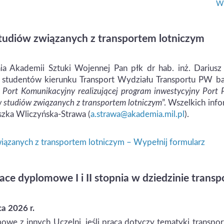
Wi
tudiów związanych z transportem lotniczym
a Akademii Sztuki Wojennej Pan płk dr hab. inż. Dariusz 
 studentów kierunku Transport Wydziału Transportu PW ba
 Port Komunikacyjny realizującej program inwestycyjny Port 
 studiów związanych z transportem lotniczym
”. Wszelkich info
szka Wliczyńska-Strawa (
a.strawa@akademia.mil.pl
).
iązanych z transportem lotniczym – Wypełnij formularz
ace dyplomowe I i II stopnia w dziedzinie transp
a 2026 r.
we z innych Uczelni, jeśli praca dotyczy tematyki transpo