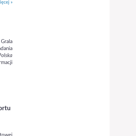
ęcej »
Grala
dania
Polska
rmacji
ortu
rtowej