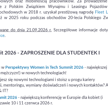
użbowych oraz mobilnością pracowników. Za prowadzenie
ie z Polskim Związkiem Wynajmu i Leasingu Pojazdów
ochodowych w 2018 r. uzyskał prestiżową nagrodę
Fleet 
eż w 2025 roku podczas obchodów 20-lecia Polskiego Zw
ane do dnia 21.09.2026 r.
Szczegółowe informacje doty
dce
.
mit 2026 - ZAPROSZENIE DLA STUDENTEK I
u w
Perspektywy Women in Tech Summit 2026
- największej
(i mężczyzn!) w nowych technologiach!
esz się nowymi technologiami i stoisz u progu kariery
ji, mentoringu, wymiany doświadczeń i nowych kontaktów? 
& IT?
mmit 2026
- największą konferencję w Europie dla kobiet (i
awie 10 i 11 czerwca 2026 r.