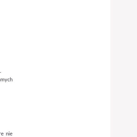
.
amych
a
re nie