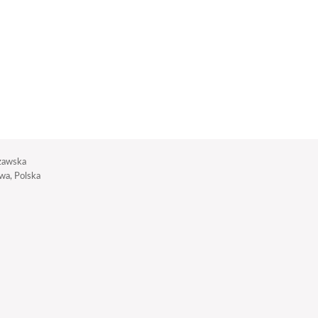
zawska
a, Polska