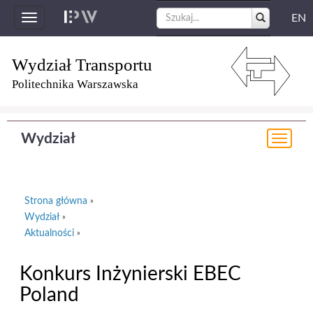
EN
Toggle
navigation
Wydział Transportu
Politechnika Warszawska
Wydział
Togg
navi
Strona główna
»
Wydział
»
Aktualności
»
Konkurs Inżynierski EBEC
Poland