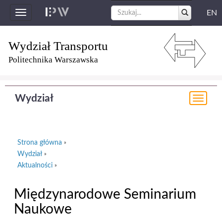
EN
Toggle
navigation
Wydział Transportu
Politechnika Warszawska
Wydział
Togg
navi
Strona główna
»
Wydział
»
Aktualności
»
Międzynarodowe Seminarium
Naukowe