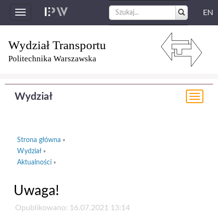
EN
Toggle
navigation
Wydział Transportu
Politechnika Warszawska
Wydział
Togg
navi
Strona główna
»
Wydział
»
Aktualności
»
Uwaga!
Opublikowano: 16.07.2021 13:14