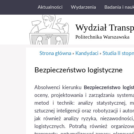
Aktualności
Wydarzenia
Badania i nau
Wydział Transp
Politechnika Warszawska
Strona główna
Kandydaci
Studia II stopn
»
»
Bezpieczeństwo logistyczne
Absolwenci kierunku
Bezpieczeństwo logis
oceny, projektowania i zarządzania syste
metod i technik: analizy statystycznej,
sztucznej inteligencji oraz robotyzacji i au
jak również analizy ryzyka, niezawodnośc
logistycznych. Potrafią również organi