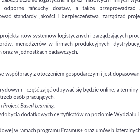
ć zabezpieczenie logistyczne imprez masowych i innych wy
 i odporne łańcuchy dostaw, a także przeprowadzać 
ować standardy jakości i bezpieczeństwa, zarządzać proje
 projektantów systemów logistycznych i zarządzających pro
dytorów, menedżerów w firmach produkcyjnych, dystrybucyj
h oraz w jednostkach badawczych.
we współpracy z otoczeniem gospodarczym i jest dopasowan
ydowym - część zajęć odbywać się będzie online, a terminy
trzeb osób pracujących.
ym
Project Based Learning.
 zdobycia dodatkowych certyfikatów na poziomie Wydziału i
dowej w ramach programu Erasmus+ oraz umów bilateralnych