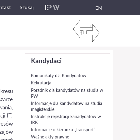
ntakt
Szukaj
EN
Kandydaci
Komunikaty dla Kandydatów
Rekrutacja
Poradnik dla kandydatów na studia w
akresu
PW
zarze
Informacje dla kandydatów na studia
ania,
magisterskie
ji IT,
Instrukcje rejestracji kanadydatów w
IRK
cesów
Informacje o kierunku „Transport”
zajów
Ważne akty prawne