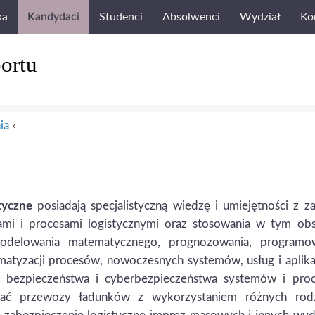
ka
Kandydaci
Studenci
Absolwenci
Wydział
Ko
ortu
ia
»
tyczne
posiadają specjalistyczną wiedzę i umiejętności z z
mami i procesami logistycznymi oraz stosowania w tym obs
 modelowania matematycznego, prognozowania, programow
tomatyzacji procesów, nowoczesnych systemów, usług i aplikac
i, bezpieczeństwa i cyberbezpieczeństwa systemów i pro
zować przewozy ładunków z wykorzystaniem różnych rod