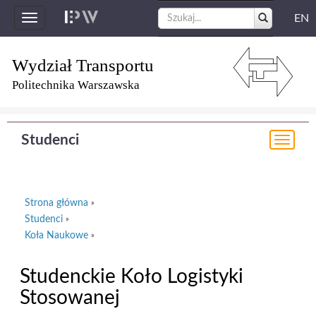
EN
Toggle
navigation
Wydział Transportu
Politechnika Warszawska
Studenci
Togg
navi
Strona główna
»
Studenci
»
Koła Naukowe
»
Studenckie Koło Logistyki
Stosowanej